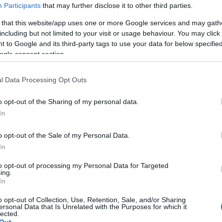
Participants
that may further disclose it to other third parties.
kez
Onl
 that this website/app uses one or more Google services and may gath
n webtárhely méret. ( Csak a weboldal weblaphoz
Egy
including but not limited to your visit or usage behaviour. You may click 
ájlok részére ) 5-35 db aloldal kialakítása Mobil / tablet
Egy
 to Google and its third-party tags to use your data for below specifi
resőbarát kialakítás Keresőoptimalizálás beállítások
ogle consent section.
Ar
 Online marketing beállítások elvégzése
lóbarát kialakítása Favikon Akár többnyelvű weboldal…
202
l Data Processing Opt Outs
20
201
o opt-out of the Sharing of my personal data.
201
In
To
o opt-out of the Sale of my Personal Data.
Cí
In
TOVÁBB
Egy
to opt-out of processing my Personal Data for Targeted
fej
ing.
Bu
In
komment
Hel
online marketing ügynökség
marketing ügynökség
Hon
o opt-out of Collection, Use, Retention, Sale, and/or Sharing
ersonal Data that Is Unrelated with the Purposes for which it
Bu
lected.
ker