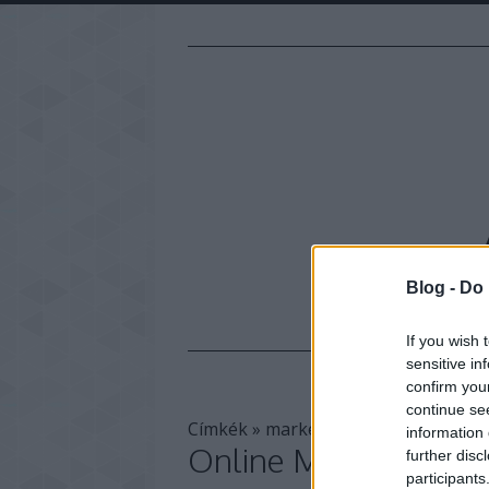
Blog -
Do 
If you wish 
sensitive in
confirm you
continue se
Címkék
»
marketing_ügynökség
information 
Online Marketing Üg
further disc
participants