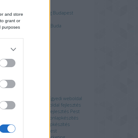
dőlap
ine Marketing Ügynökség‎ Budapest
er and store
edi_weboldal_fejlesztés
to grant or
edi_weboldal_fejlesztés_Buda
ed purposes
chívum
0 június
(
1
)
20 május
(
2
)
9 augusztus
(
2
)
9 június
(
1
)
vább
...
mkék
edi weboldal fejlesztés
Egyedi weboldal
lesztés Buda
Egyedi weboldal fejlesztés
dapest
Egyedi weboldal fejlesztés Pest
yi keresőoptimalizálás
Honlapkészítés
lapkészítés Buda
Honlapkészítés
dapest
Honlapkészítés Pest
esőmarketing
Keresőmarketing