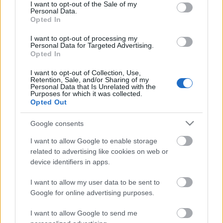
consent section.
I want to opt-out of the Sale of my
Honlapkészítés operatív lízing
Personal Data.
Opted In
Kérdése lenne? Hívjon minket : Slezsák Ádám
I want to opt-out of processing my
+36704327071
Personal Data for Targeted Advertising.
Opted In
Weboldal készítés
I want to opt-out of Collection, Use,
Keresőoptimalizálás
Retention, Sale, and/or Sharing of my
Webáruház ...
Personal Data that Is Unrelated with the
Purposes for which it was collected.
Opted Out
Egyedi weboldal fejlesztés
Google consents
Adrianna Gore
•
2019. augusztus 16.
0
I want to allow Google to enable storage
related to advertising like cookies on web or
Egyedi weboldal fejlesztés
device identifiers in apps.
Kérdése lenne? Hívjon minket : Slezsák Ádám
I want to allow my user data to be sent to
+36704327071
Google for online advertising purposes.
Weboldal készítés
I want to allow Google to send me