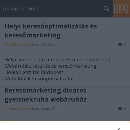
Adrianna Gore
Helyi keresőoptimalizálás és
keresőmarketing
Adrianna Gore
•
2020. június 24.
0
Helyi keresőoptimalizálás és keresőmarketing
Webáruház készítés és keresőmarketing
Honlapkészítés Budapest
Weboldal keresőoptimalizálás ...
Keresőmarketing divatos
gyermekruha webáruház
Adrianna Gore
•
2020. május 31.
0
Keresőmarketing divatos gyermekruha
webáruház
készítés
Budapest