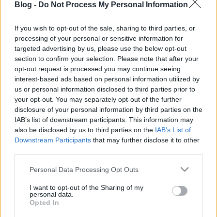
Blog -
Do Not Process My Personal Information
Korlátlan webtárhely méret.
( Csak a weboldal weblaphoz tartozó fájlok részére ...
If you wish to opt-out of the sale, sharing to third parties, or
processing of your personal or sensitive information for
Online Marketing Ügynökség‎
targeted advertising by us, please use the below opt-out
section to confirm your selection. Please note that after your
Budapest
opt-out request is processed you may continue seeing
Adrianna Gore
•
2020. május 23.
0
interest-based ads based on personal information utilized by
us or personal information disclosed to third parties prior to
your opt-out. You may separately opt-out of the further
Korlátlan webtárhely méret.
disclosure of your personal information by third parties on the
( Csak a weboldal weblaphoz tartozó fájlok részére )
IAB’s list of downstream participants. This information may
5-35 db aloldal kialakítása
also be disclosed by us to third parties on the
IAB’s List of
Mobil / tablet verzió
Downstream Participants
that may further disclose it to other
Keresőbarát ...
third parties.
Please note that this website/app uses one or more Google
Honlapkészítés operatív lízing -
Personal Data Processing Opt Outs
services and may gather and store information including but
Keresőmarketing
not limited to your visit or usage behaviour. You may click to
I want to opt-out of the Sharing of my
personal data.
grant or deny consent to Google and its third-party tags to
Adrianna Gore
•
2019. augusztus 31.
0
Opted In
use your data for below specified purposes in below Google